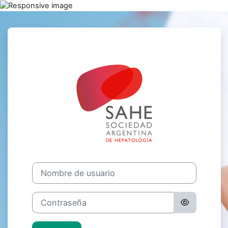
Salta al contenido principal
Entrar a CAM
Nombre de usuario
Contraseña